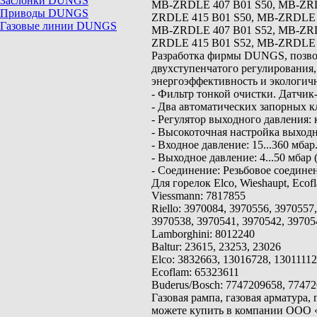
Заслонки DUNGS
MB-ZRDLE 407 B01 S50, MB-ZRD
Приводы DUNGS
ZRDLE 415 B01 S50, MB-ZRDLE 4
Газовые линии DUNGS
MB-ZRDLE 407 B01 S52, MB-ZRD
ZRDLE 415 B01 S52, MB-ZRDLE 4
Разработка фирмы DUNGS, позвол
двухступенчатого регулирования
энергоэффективность и экологичн
- Фильтр тонкой очистки. Датчик
- Два автоматических запорных кл
- Регулятор выходного давления: 
- Высокоточная настройка выходн
- Входное давление: 15...360 мбар
- Выходное давление: 4...50 мбар 
- Соединение: Резьбовое соединен
Для горелок Elco, Wieshaupt, Ecofla
Viessmann: 7817855
Riello: 3970084, 3970556, 3970557
3970538, 3970541, 3970542, 39705
Lamborghini: 8012240
Baltur: 23615, 23253, 23026
Elco: 3832663, 13016728, 1301111
Ecoflam: 65323611
Buderus/Bosch: 7747209658, 7747
Газовая рампа, газовая арматур
можете купить в компании ООО 