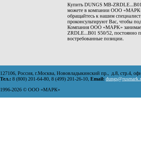
Купить DUNGS MB-ZRDLE...B01 S
можете в компании ООО «МАPК» 
обращайтесь к нашим специалис
проконсультируют Вас, чтобы по
Компания ООО «MАРK» занимаетс
ZRDLE...B01 S50/52, постоянно 
востребованные позиции.
127106, Россия, г.Москва, Нововладыкинский пр., д.8, стр.4, оф
Тел.:
8 (800) 201-64-80, 8 (499) 201-26-10,
Еmail:
dungs@rusmark.
1996-2026 © ООО «МАРК»